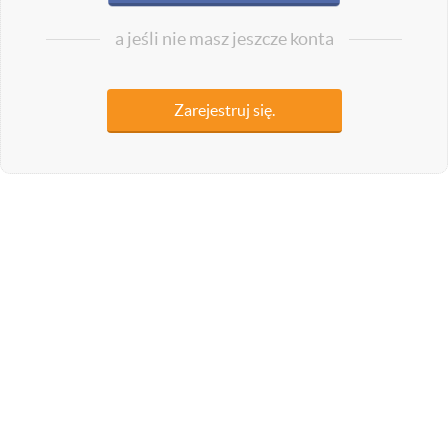
a jeśli nie masz jeszcze konta
Zarejestruj się.