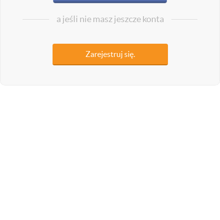
a jeśli nie masz jeszcze konta
Zarejestruj się.