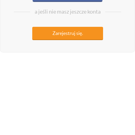
a jeśli nie masz jeszcze konta
Zarejestruj się.