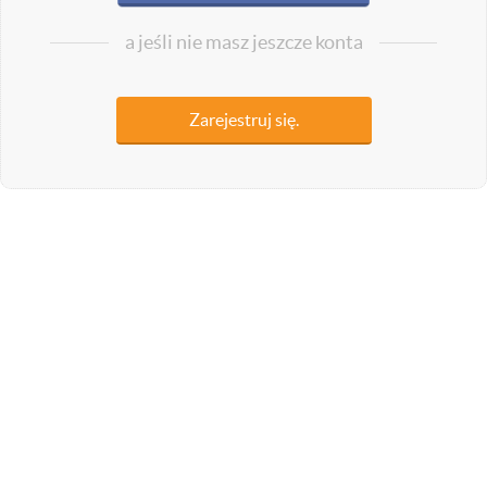
a jeśli nie masz jeszcze konta
Zarejestruj się.