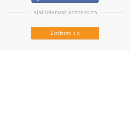
a jeśli nie masz jeszcze konta
Zarejestruj się.