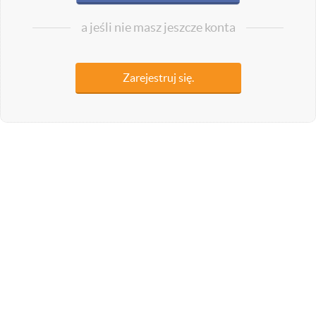
a jeśli nie masz jeszcze konta
Zarejestruj się.