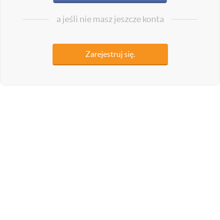
a jeśli nie masz jeszcze konta
Zarejestruj się.