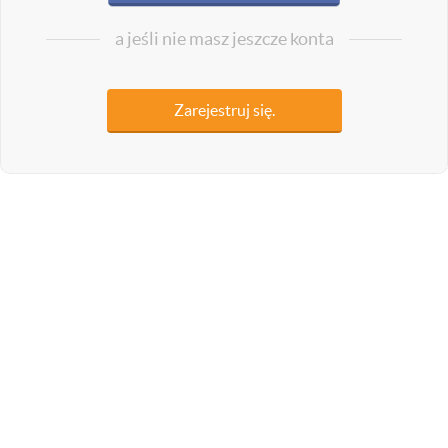
a jeśli nie masz jeszcze konta
Zarejestruj się.