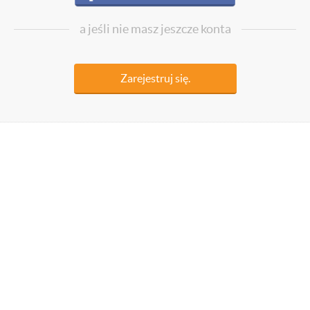
a jeśli nie masz jeszcze konta
Zarejestruj się.