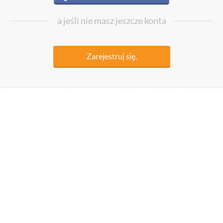
a jeśli nie masz jeszcze konta
Zarejestruj się.