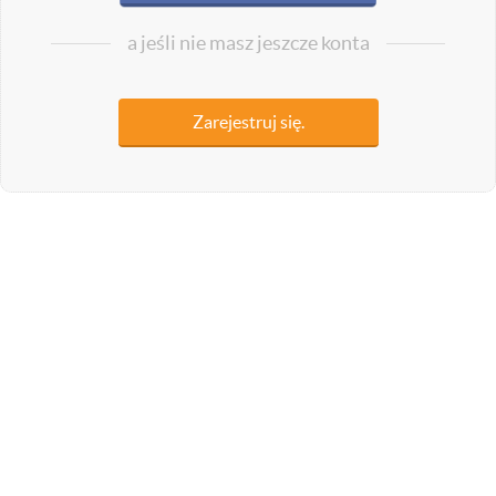
a jeśli nie masz jeszcze konta
Zarejestruj się.