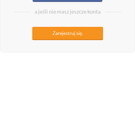
a jeśli nie masz jeszcze konta
Zarejestruj się.