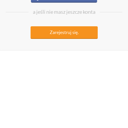
a jeśli nie masz jeszcze konta
Zarejestruj się.