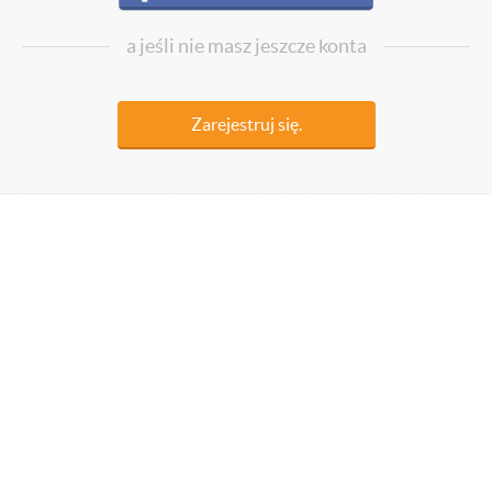
a jeśli nie masz jeszcze konta
Zarejestruj się.