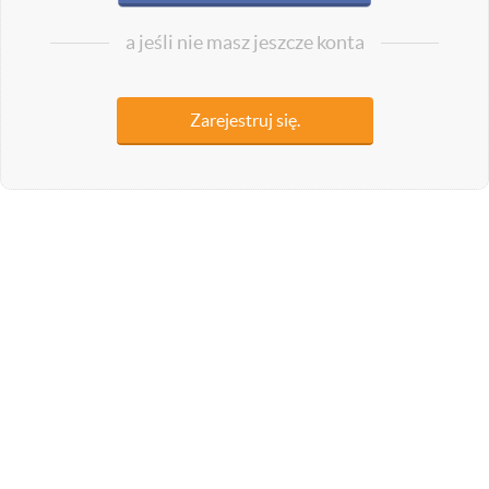
a jeśli nie masz jeszcze konta
Zarejestruj się.