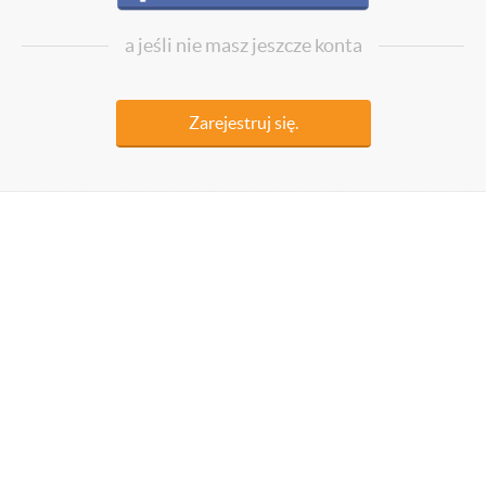
a jeśli nie masz jeszcze konta
Zarejestruj się.