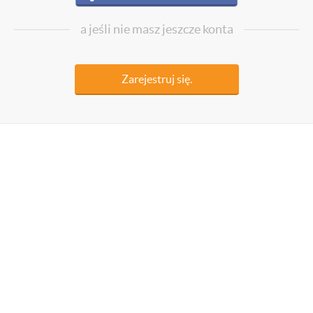
a jeśli nie masz jeszcze konta
Zarejestruj się.