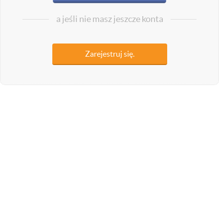
a jeśli nie masz jeszcze konta
Zarejestruj się.