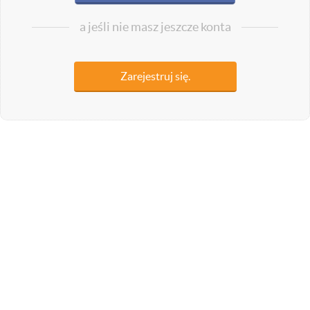
a jeśli nie masz jeszcze konta
Zarejestruj się.