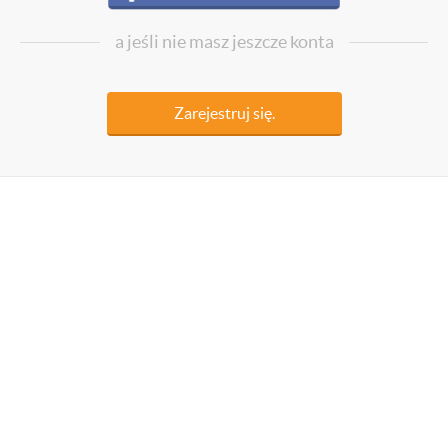
a jeśli nie masz jeszcze konta
Zarejestruj się.