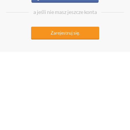
a jeśli nie masz jeszcze konta
Zarejestruj się.