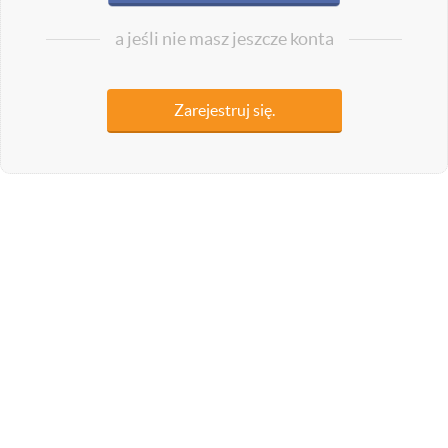
a jeśli nie masz jeszcze konta
Zarejestruj się.