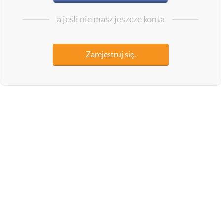
a jeśli nie masz jeszcze konta
Zarejestruj się.