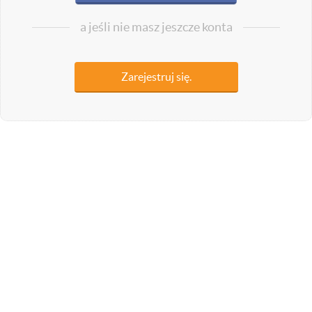
a jeśli nie masz jeszcze konta
Zarejestruj się.