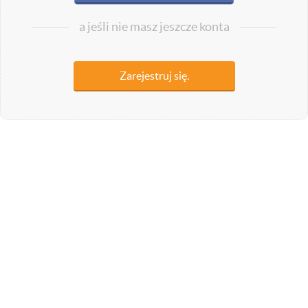
a jeśli nie masz jeszcze konta
Zarejestruj się.