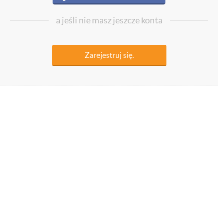
a jeśli nie masz jeszcze konta
Zarejestruj się.