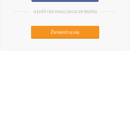
a jeśli nie masz jeszcze konta
Zarejestruj się.